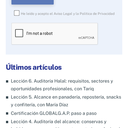
He leído y acepto el
Aviso Legal
y la
Política de Privacidad
Por
favor,
deja
este
campo
Últimos artículos
vacío.
Lección 6. Auditoría Halal: requisitos, sectores y
oportunidades profesionales, con Tariq
Lección 5. Alcance en panadería, repostería, snacks
y confitería, con María Díaz
Certificación GLOBALG.A.P. paso a paso
Lección 4. Auditoría del alcance: conservas y