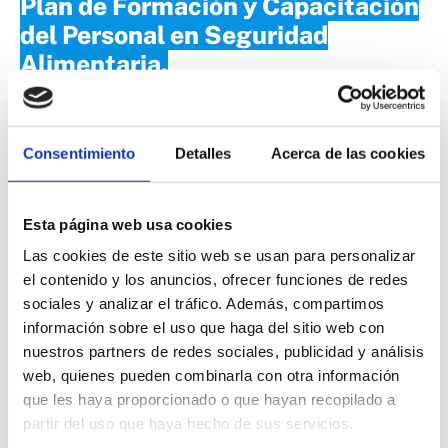
Plan de Formación y Capacitación
del Personal en Seguridad
Alimentaria
.
Se pretende conseguir que los manipuladores reciban
la formación pertinente en materia de seguridad
Consentimiento
Detalles
Acerca de las cookies
alimentaria para ser capaces de aplicar estos
conocimientos en sus lugares de trabajo y así, puedan
Esta página web usa cookies
responsabilizarse de las operaciones o tareas que
Las cookies de este sitio web se usan para personalizar
realicen.
el contenido y los anuncios, ofrecer funciones de redes
sociales y analizar el tráfico. Además, compartimos
Programa
.
(Documento descriptivo que debe incluir los
información sobre el uso que haga del sitio web con
siguientes contenidos).
nuestros partners de redes sociales, publicidad y análisis
web, quienes pueden combinarla con otra información
-Responsable de la gestión del Plan.
que les haya proporcionado o que hayan recopilado a
-Actividades formativas que se van a realizar.
partir del uso que haya hecho de sus servicios.
-Descripción de cada actividad.