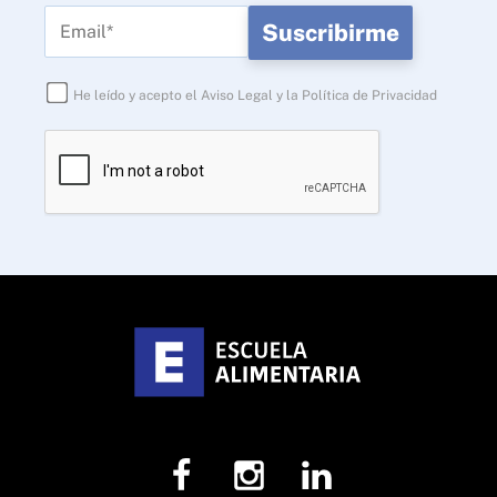
He leído y acepto el
Aviso Legal
y la
Política de Privacidad
Por
favor,
deja
este
campo
vacío.