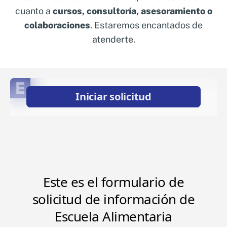
Nosotros
cuanto a
cursos, consultoría, asesoramiento o
Sistemas de exportación SAE
colaboraciones
. Estaremos encantados de
Clientes
Asesoramiento en Normativa Internacional
atenderte.
Consultoría Seguridad Alimentaria