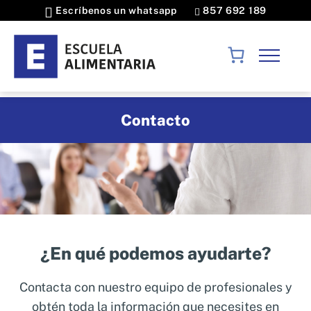
Escríbenos un whatsapp
857 692 189
Cursos
Contacto
Seguridad alimentaria
MÁSTER
Laboratorio
Máster en calidad y seguridad alimentaria |
Industria alimentaria
Formación a Medida
Doble titulación Acreditación Universitaria
Sectores alimentarios
Máster Executive en Innovación para la Industria
Consultoría
Alimentaria
Agroalimentaria
¿En qué podemos ayudarte?
Máster en Auditoría y Consultoría
I+D+i
Consultoría IFS
Conócenos
Agroalimentaria
Internacional
Consultoría BRCGS
Contacta con nuestro equipo de profesionales y
Expertos
Halal
Laboratorio ISO 17025
Solicita información
obtén toda la información que necesites en