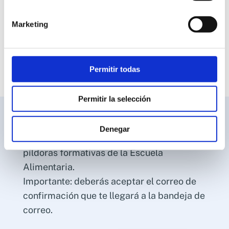
14013 Córdoba
Horario: Lunes a viernes de 08h a 19h
Marketing
¡Síguenos en redes!
Permitir todas
Permitir la selección
Mensualmente, recibirás invitaciones a
Denegar
webinars, novedades, promociones y
píldoras formativas de la Escuela
Alimentaria.
Importante: deberás aceptar el correo de
confirmación que te llegará a la bandeja de
correo.