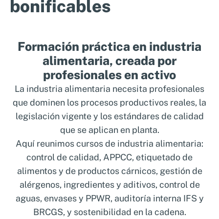
bonificables
Nosotros
Sistemas de exportación SAE
Clientes
Asesoramiento en Normativa Internacional
Formación práctica en industria
Consultoría Seguridad Alimentaria
alimentaria, creada por
profesionales en activo
La industria alimentaria necesita profesionales
que dominen los procesos productivos reales, la
legislación vigente y los estándares de calidad
que se aplican en planta.
Aquí reunimos cursos de industria alimentaria:
control de calidad, APPCC, etiquetado de
alimentos y de productos cárnicos, gestión de
alérgenos, ingredientes y aditivos, control de
aguas, envases y PPWR, auditoría interna IFS y
BRCGS, y sostenibilidad en la cadena.