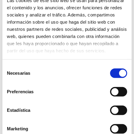
Las cookies de este sitio web se usan para personalizar
el contenido y los anuncios, ofrecer funciones de redes
sociales y analizar el tráfico. Además, compartimos
Curso Etiquetado de Alimentos
información sobre el uso que haga del sitio web con
nuestros partners de redes sociales, publicidad y análisis
Ver más
web, quienes pueden combinarla con otra información
que les haya proporcionado o que hayan recopilado a
partir del uso que haya hecho de sus servicios.
Selección
Necesarias
de
consentimiento
Preferencias
Curso Etiquetado de Productos Cárnicos
Ver más
Estadística
Marketing