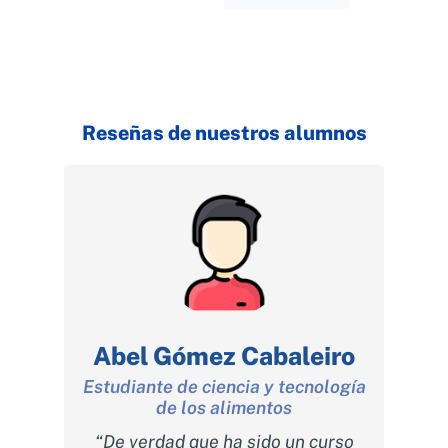
Reseñas de nuestros alumnos
a
Abel Gómez Cabaleiro
Ma
Estudiante de ciencia y tecnología
R
de los alimentos
y
ucción
“De verdad que ha sido un curso
“Creo