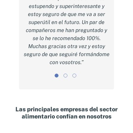
estupendo y superinteresante y
dudas
racias
estoy seguro de que me va a ser
de 12 
anera
superútil en el futuro. Un par de
d
 esta
compañeros me han preguntado y
inst
ar a la
se lo he recomendado 100%.
neces
on la
Muchas gracias otra vez y estoy
por
s de
seguro de que seguiré formándome
cons
 los
con vosotros.”
ha sido
 y
igo y
so a
Las principales empresas del sector
alimentario confían en nosotros