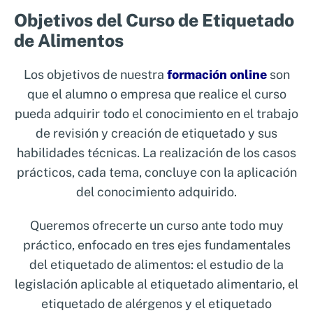
Realiza el mejor Curso de
Objetivos del Curso de Etiquetado
Etiquetado de Alimentos
de Alimentos
En este curso aprenderás todo lo necesario
Los objetivos de nuestra
formación online
son
para crear etiquetas alimentarias que
que el alumno o empresa que realice el curso
cumplan con las normativas vigentes en
pueda adquirir todo el conocimiento en el trabajo
cuanto a información nutricional,
de revisión y creación de etiquetado y sus
ingredientes, alérgenos y más. Con un
habilidades técnicas. La realización de los casos
enfoque práctico y teórico, estarás
prácticos, cada tema, concluye con la aplicación
preparado para mejorar la calidad de la
del conocimiento adquirido.
información que ofreces a los consumidores,
Queremos ofrecerte un curso ante todo muy
lo que aumentará su confianza y garantizará
práctico, enfocado en tres ejes fundamentales
la seguridad alimentaria.
del etiquetado de alimentos: el estudio de la
Fórmate con nuestro Curso en
legislación aplicable al etiquetado alimentario, el
Etiquetado Alimentario
etiquetado de alérgenos y el
etiquetado