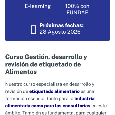
Nosotros
E-learning
100% con
Sistemas de exportación SAE
FUNDAE
Clientes
Asesoramiento en Normativa Internacional
Próximas fechas:
Consultoría Seguridad Alimentaria
28 Agosto 2026
Curso Gestión, desarrollo y
revisión de etiquetado de
Alimentos
Nuestro curso especialista en desarrollo y
revisión de
etiquetado alimentario
es una
formación esencial tanto para la
industria
alimentaria como para las consultorías
en este
ámbito. También es fundamental para cualquier