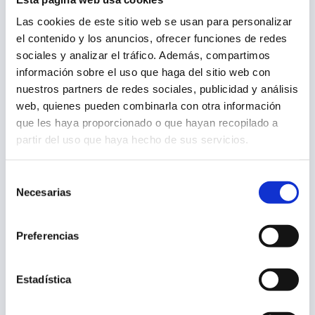
Las cookies de este sitio web se usan para personalizar
el contenido y los anuncios, ofrecer funciones de redes
Programa del Curso
sociales y analizar el tráfico. Además, compartimos
información sobre el uso que haga del sitio web con
nuestros partners de redes sociales, publicidad y análisis
web, quienes pueden combinarla con otra información
Título y salidas profesionales |
que les haya proporcionado o que hayan recopilado a
Tema 1
:
Introducción a la seguridad
partir del uso que haya hecho de sus servicios.
Curso Etiquetado de Alimentos
alimentaria: Legislación a nivel nacional
y europeo.
Certificado
de especialista en desarrollo y
Selección
Tema 2
:
Conceptos básicos de
Necesarias
de
revisión de etiquetado de alimentos.
etiquetado.
consentimiento
Tema 3
:
Trazabilidad del producto
Preferencias
alimentario.
Tema 4
:
Reglamento 1169/2011 I.
Estadística
Menciones obligatorias.
Tema 5
:
Reglamento 1169/2011 II. Listado