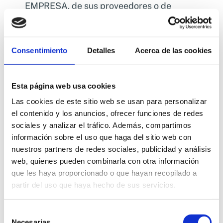
EMPRESA, de sus proveedores o de
tercero
Intentar acceder, utilizar y/o manipular los
datos de la EMPRESA, terceros
Consentimiento
Detalles
Acerca de las cookies
proveedores y otros Usuario
Reproducir o copiar, distribuir, permitir el
Esta página web usa cookies
acceso del público a través de cualquier
Las cookies de este sitio web se usan para personalizar
modalidad de comunicación pública,
el contenido y los anuncios, ofrecer funciones de redes
transformar o modificar los contenidos, a
sociales y analizar el tráfico. Además, compartimos
menos que se cuente con la
información sobre el uso que haga del sitio web con
autorización del titular de los
nuestros partners de redes sociales, publicidad y análisis
correspondientes derechos o ello resulte
web, quienes pueden combinarla con otra información
legalmente permitid
que les haya proporcionado o que hayan recopilado a
partir del uso que haya hecho de sus servicios.
Suprimir, ocultar o manipular las notas
sobre derechos de propiedad intelectual
Selección
o industrial y demás datos
Necesarias