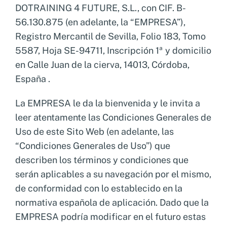
DOTRAINING 4 FUTURE, S.L., con CIF. B-
Nosotros
Sistemas de exportación SAE
56.130.875 (en adelante, la “EMPRESA”),
Clientes
Asesoramiento en Normativa Internacional
Registro Mercantil de Sevilla, Folio 183, Tomo
Consultoría Seguridad Alimentaria
5587, Hoja SE-94711, Inscripción 1ª y domicilio
en Calle Juan de la cierva, 14013, Córdoba,
España .
La EMPRESA le da la bienvenida y le invita a
leer atentamente las Condiciones Generales de
Uso de este Sito Web (en adelante, las
“Condiciones Generales de Uso”) que
describen los términos y condiciones que
serán aplicables a su navegación por el mismo,
de conformidad con lo establecido en la
normativa española de aplicación. Dado que la
EMPRESA podría modificar en el futuro estas