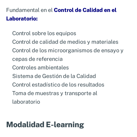
Fundamental en el
Control de Calidad en el
Fórmate con nuestro Curso de
Laboratorio:
Control de Calidad en el
Laboratorio
Control sobre los equipos
Control de calidad de medios y materiales
Este curso es ideal para profesionales que
Control de los microorganismos de ensayo y
buscan especializarse en el control de
cepas de referencia
calidad dentro del laboratorio. Con un
Controles ambientales
enfoque práctico y basado en casos reales,
Sistema de Gestión de la Calidad
recibirás formación de la mano de grandes
Control estadístico de los resultados
expertos del sector que te prepararán para
Toma de muestras y transporte al
enfrentar desafíos del control de calidad en la
laboratorio
industria alimentaria.
Modalidad E-learning