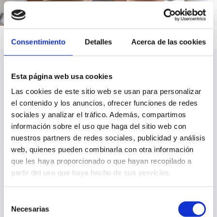
Consentimiento
Detalles
Acerca de las cookies
Conoce el programa del Curso
Esta página web usa cookies
Control de Calidad en el
Las cookies de este sitio web se usan para personalizar
Laboratorio
el contenido y los anuncios, ofrecer funciones de redes
sociales y analizar el tráfico. Además, compartimos
información sobre el uso que haga del sitio web con
Temario disponible
nuestros partners de redes sociales, publicidad y análisis
web, quienes pueden combinarla con otra información
que les haya proporcionado o que hayan recopilado a
partir del uso que haya hecho de sus servicios.
Título y salidas profesionales |
INTRODUCCIÓN
Curso Control de Calidad en el
Selección
Necesarias
de
Instalaciones seguridad e higiene
Laboratorio