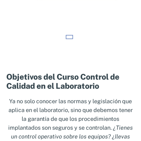
En el ámbito de la industria alimentaria, el
control de calidad en laboratorio es
fundamental para garantizar la seguridad y la
Objetivos del Curso Control de
excelencia de los productos que llegan al
Calidad en el Laboratorio
consumidor. Este control se realiza a través
de un riguroso análisis que verifica que los
Ya no solo conocer las normas y legislación que
alimentos cumplan con todas las normativas
aplica en el laboratorio, sino que debemos tener
y estándares de calidad. Una buena gestión
la garantía de que los procedimientos
en el laboratorio y un personal debidamente
implantados son seguros y se controlan.
¿Tienes
cualificado son claves para evitar problemas
un control operativo sobre los equipos? ¿llevas