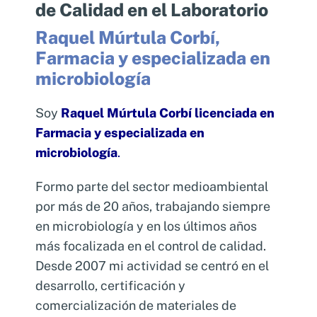
de Calidad en el Laboratorio
Control de calidad interno y
Raquel Múrtula Corbí
,
condiciones ambientales
Farmacia y especializada en
Contexto y definiciones
microbiología
Sistema de Gestión de la Calidad
Soy
Raquel Múrtula Corbí licenciada en
Farmacia y especializada en
Control interno de Calidad
microbiología
.
Control externo de Calidad
Formo parte del sector medioambiental
Estado y diagnóstico del laboratorio
por más de 20 años, trabajando siempre
en microbiología y en los últimos años
El informe de resultados
más focalizada en el control de calidad.
Contacto con otros laboratorios
Desde 2007 mi actividad se centró en el
desarrollo, certificación y
Situación actual del sector
comercialización de materiales de