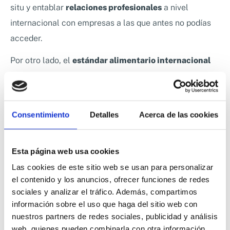
situ y entablar
relaciones profesionales
a nivel
internacional con empresas a las que antes no podías
acceder.
Por otro lado, el
estándar alimentario internacional
IFS
es exigido por los principales comercios minoristas
de la
Unión Europea
a todos sus proveedores,
procesadores y envasadores. Con ello garantizan que
Consentimiento
Detalles
Acerca de las cookies
todos han realizado las auditorías de seguridad y
calidad alimentaria y que podrán ofrecer los mejores
Esta página web usa cookies
productos sin poner en peligro a los consumidores.
Las cookies de este sitio web se usan para personalizar
Como en el certificado BRC, los estándares
el contenido y los anuncios, ofrecer funciones de redes
desarrollados por el IFS se desglosan para detallar
sociales y analizar el tráfico. Además, compartimos
todos los procesos de la cadena de suministro.
información sobre el uso que haga del sitio web con
nuestros partners de redes sociales, publicidad y análisis
Además, tanto la certificación IFS como la BRC,
web, quienes pueden combinarla con otra información