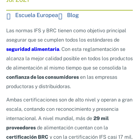
Nosotros
Sistemas de exportación SAE
Escuela Europea
Blog
Clientes
Asesoramiento en Normativa Internacional
Consultoría Seguridad Alimentaria
Las normas IFS y BRC tienen como objetivo principal
asegurar que se cumplen todos los estándares de
seguridad alimentaria
.
Con esta reglamentación se
alcanza la mejor calidad posible en todos los productos
de alimentación al mismo tiempo que se consolida la
confianza de los consumidores
en las empresas
productoras y distribuidoras.
Ambas certificaciones son de alto nivel y operan a gran
escala, contando con reconocimiento y presencia
internacional. A nivel mundial, más de
29 mil
proveedores
de alimentación cuentan con la
certificación BRC
y con la certificación IFS casi 17 mil.