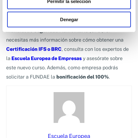
Permitir la selección
La certificación IFS y BRC te ayudará a cumplir con las
expectativas de los consumidores y de minoristas,
Denegar
contando con la normativa
reconocida por la Iniciativa
Mundial de Seguridad Alimentaria
(GFSI). Si
necesitas más información sobre cómo obtener una
Certificación IFS o BRC
, consulta con los expertos de
la
Escuela Europea de Empresas
y asesórate sobre
este nuevo curso. Además, como empresa podrás
solicitar a FUNDAE la
bonificación del 100%
.
Escuela Europea