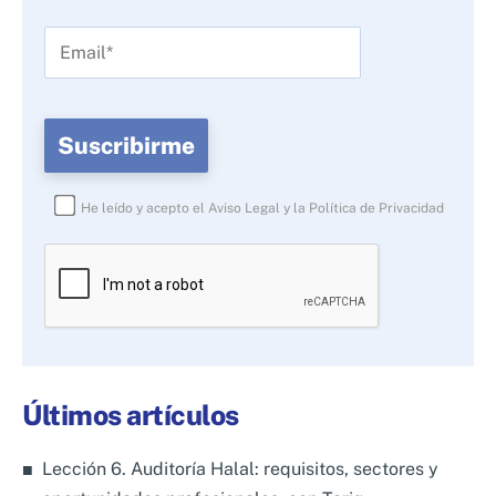
He leído y acepto el
Aviso Legal
y la
Política de Privacidad
Por
favor,
deja
este
campo
Últimos artículos
vacío.
Lección 6. Auditoría Halal: requisitos, sectores y