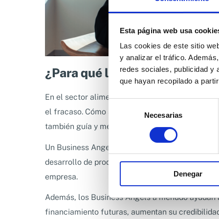
Esta página web usa cookie
Las cookies de este sitio we
y analizar el tráfico. Ademá
redes sociales, publicidad y
¿Para qué les necesitas?
que hayan recopilado a parti
En el sector alimentario, contar con el apoyo de
Selección
el fracaso. Cómo se ha explicado anteriormente, 
Necesarias
de
también guía y mentoría.
consentimiento
Un Business Angel con experiencia en la industri
desarrollo de productos, gestión de la cadena de
Denegar
empresa.
Además, los Business Angels a menudo ayudan a 
financiamiento futuras, aumentan su credibilidad 