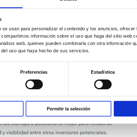
s
b se usan para personalizar el contenido y los anuncios, ofrecer
s, compartimos información sobre el uso que haga del sitio web 
 análisis web, quienes pueden combinarla con otra información q
r del uso que haya hecho de sus servicios.
 un Business Angel puede hacer la diferencia entre el éxito y
estos inversores no sólo hacen aporte financiero, sino
Preferencias
Estadística
a alimentaria podrá ofrecer insights valiosos sobre
 suministro, marketing y estrategias para escalar la
Permitir la selección
las startups a posicionarse mejor para rondas de
y visibilidad entre otros inversores potenciales.