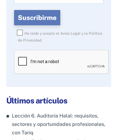
He leído y acepto el
Aviso Legal
y la
Política
de Privacidad
Por
favor,
deja
este
campo
Últimos artículos
vacío.
Lección 6. Auditoría Halal: requisitos,
sectores y oportunidades profesionales,
con Tariq