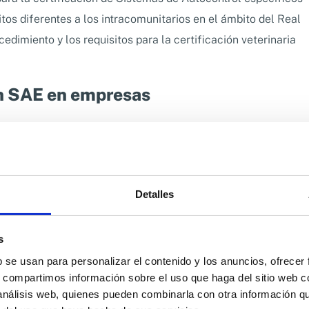
itos diferentes a los intracomunitarios en el ámbito del Real
edimiento y los requisitos para la certificación veterinaria
ón SAE en empresas
implantación de la certificación SAE radica en que se
to Productor Final (EPF)
en los ASEs a terceros países con
licitar ser propuestos a terceros países que establezcan
uisito previo para la exportación.
Detalles
esas
adaptarse rápidamente
a los requisitos y regulaciones
s
onales, ya que debe verificarse el documento de requisitos
ente de los controles realizados por las autoridades
b se usan para personalizar el contenido y los anuncios, ofrecer
s, compartimos información sobre el uso que haga del sitio web 
destino, los SAE brindan a las empresas la capacidad de
 análisis web, quienes pueden combinarla con otra información q
asegurarse de que sus productos cumplan con las normas