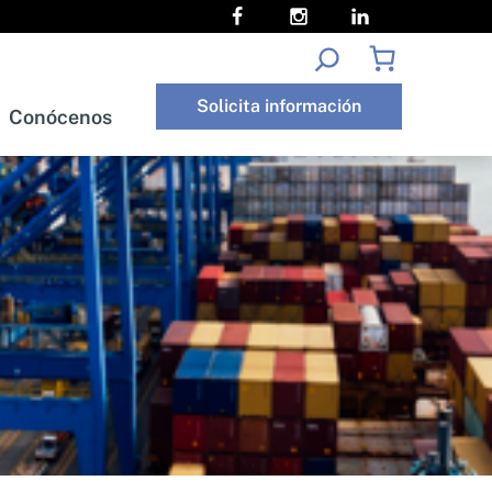
Buscar
Solicita información
Conócenos
oría
Conócenos
Solicita información