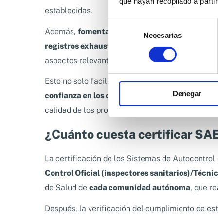
que hayan recopilado a parti
establecidas.
Selección
Además,
fomentan la trazabilidad y la transpa
Necesarias
de
registros exhaustivos
de procesos de producción
consentimiento
aspectos relevantes para demostrar la calidad y
Esto no solo facilita la resolución de problema
Denegar
confianza en los consumidores
finales, que bu
calidad de los productos que adquieren.
¿Cuánto cuesta certificar SA
La certificación de los Sistemas de Autocontrol 
Control Oficial (inspectores sanitarios)/Técni
de Salud de
cada comunidad autónoma
, que re
Después, la verificación del cumplimiento de est