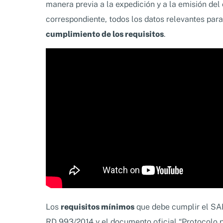
manera previa a la expedición y a la emisión del
correspondiente, todos los datos relevantes par
cumplimiento de los requisitos
.
Los
requisitos mínimos
que debe cumplir el SAE
RD 993/2014 y el documento oficial “Protocolo p