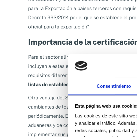
para la Exportación a países terceros con requis
Decreto 993/2014 por el que se establece el proc
oficial para la exportación”.
Importancia de la certificaci
Para el sector alimentario, la importancia de la 
incluyen a estas empresas como
Establecimien
requisitos diferentes a los de la UE y pueden so
listas de establecimientos autorizados
como req
Consentimiento
Otra ventaja del SAE es que permite a las empr
Esta página web usa cookie
cambiantes de los diferentes mercados internaci
periódicamente. En lugar de depender exclusivam
Las cookies de este sitio we
y analizar el tráfico. Ademá
aduaneras y de control de calidad en el país de 
redes sociales, publicidad y
implementar sus propias medidas de control y 