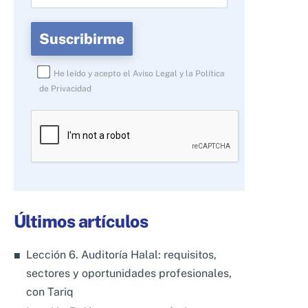
He leído y acepto el
Aviso Legal
y la
Política
de Privacidad
Por
favor,
deja
este
campo
Últimos artículos
vacío.
Lección 6. Auditoría Halal: requisitos,
sectores y oportunidades profesionales,
con Tariq