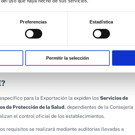
r del uso que haya hecho de sus servicios.
rencia
en la cadena de suministro ya que se deben llevar
Preferencias
Estadística
, ingredientes utilizados, pruebas realizadas y otros
 la conformidad de sus productos.
s y reclamaciones, sino que también ayuda a generar
Permitir la selección
scan cada vez más información sobre la procedencia y
E?
específico para la Exportación la expiden los
Servicios de
cos de Protección de la Salud
, dependientes de la Consejería
alizan el control oficial de los establecimientos.
os requisitos se realizará mediante auditorías llevadas a