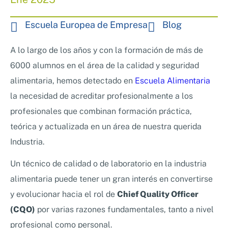
Nosotros
Sistemas de exportación SAE
Escuela Europea de Empresa
Blog
Clientes
Asesoramiento en Normativa Internacional
Consultoría Seguridad Alimentaria
A lo largo de los años y con la formación de más de
6000 alumnos en el área de la calidad y seguridad
alimentaria, hemos detectado en
Escuela Alimentaria
la necesidad de acreditar profesionalmente a los
profesionales que combinan formación práctica,
teórica y actualizada en un área de nuestra querida
Industria.
Un técnico de calidad o de laboratorio en la industria
alimentaria puede tener un gran interés en convertirse
y evolucionar hacia el rol de
Chief Quality Officer
(CQO)
por varias razones fundamentales, tanto a nivel
profesional como personal.