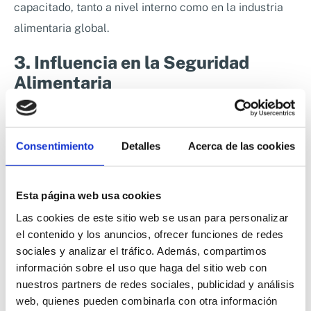
capacitado, tanto a nivel interno como en la industria
alimentaria global.
3. Influencia en la Seguridad
Alimentaria
Contribución al bienestar social
: Un CQO tiene la
responsabilidad de garantizar que los productos
Consentimiento
Detalles
Acerca de las cookies
alimentarios sean seguros para el consumo. Esto
brinda la satisfacción de saber que su trabajo protege
Esta página web usa cookies
la salud de los consumidores.
Las cookies de este sitio web se usan para personalizar
Prevención de riesgos críticos
: Como líder en calidad,
el contenido y los anuncios, ofrecer funciones de redes
el CQO tiene la capacidad de establecer sistemas
sociales y analizar el tráfico. Además, compartimos
robustos para mitigar riesgos, evitando crisis que
información sobre el uso que haga del sitio web con
podrían afectar a los consumidores y la empresa.
nuestros partners de redes sociales, publicidad y análisis
web, quienes pueden combinarla con otra información