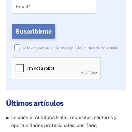
He leído y acepto el
Aviso Legal
y la
Política de Privacidad
Por
favor,
deja
este
campo
Últimos artículos
vacío.
Lección 6. Auditoría Halal: requisitos, sectores y
oportunidades profesionales, con Tariq