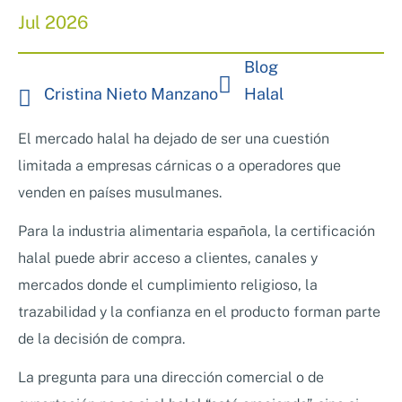
Nosotros
Jul 2026
Sistemas de exportación SAE
Clientes
Asesoramiento en Normativa Internacional
Blog
Consultoría Seguridad Alimentaria
Cristina Nieto Manzano
Halal
El mercado halal ha dejado de ser una cuestión
limitada a empresas cárnicas o a operadores que
venden en países musulmanes.
Para la industria alimentaria española, la certificación
halal puede abrir acceso a clientes, canales y
mercados donde el cumplimiento religioso, la
trazabilidad y la confianza en el producto forman parte
de la decisión de compra.
La pregunta para una dirección comercial o de