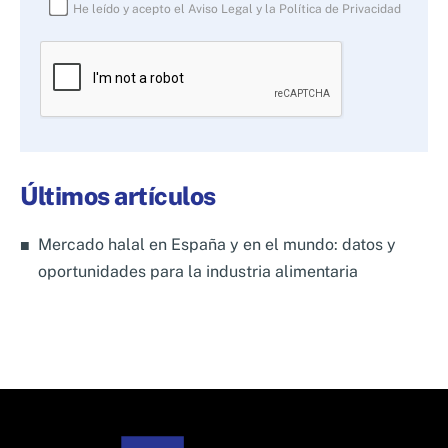
He leído y acepto el
Aviso Legal
y la
Política de Privacidad
Por
favor,
deja
este
campo
Últimos artículos
vacío.
Mercado halal en España y en el mundo: datos y
oportunidades para la industria alimentaria