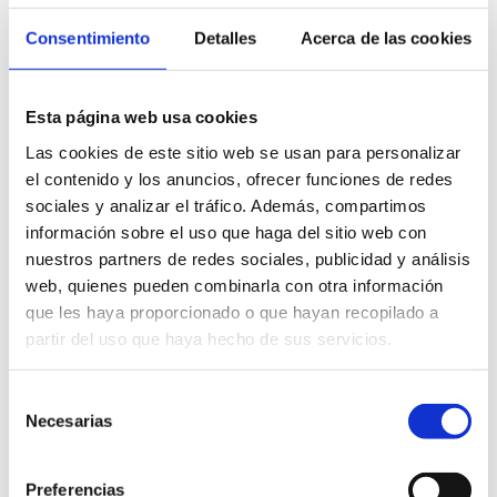
dólares en 2023 y que aproximadamente el 90% de los
Consentimiento
Detalles
Acerca de las cookies
alimentos consumidos en el país son importados. En
este entorno, el cumplimiento halal debe alinearse con
requisitos GSO Golfo Pérsico y con acreditaciones del
Esta página web usa cookies
GCC Accreditation Center cuando proceda.
Las cookies de este sitio web se usan para personalizar
el contenido y los anuncios, ofrecer funciones de redes
Para productos cárnicos, ingredientes de origen animal
sociales y analizar el tráfico. Además, compartimos
y elaborados complejos, la validación previa con
información sobre el uso que haga del sitio web con
importador y organismo certificador resulta
nuestros partners de redes sociales, publicidad y análisis
web, quienes pueden combinarla con otra información
imprescindible.
que les haya proporcionado o que hayan recopilado a
partir del uso que haya hecho de sus servicios.
Magreb y Oriente Medio:
mercados de mayor proximidad
Selección
Necesarias
de
Marruecos, Argelia, Túnez, Egipto, Jordania y otros
consentimiento
mercados de Oriente Medio tienen una ventaja clara
Preferencias