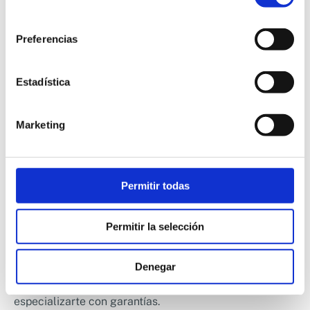
consentimiento
Preferencias
Estadística
Marketing
El mejor máster de I+D+i en
industria alimentaria
Permitir todas
Si quieres dar el salto profesional hacia la innovación
alimentaria, necesitas una formación que te prepare de
Permitir la selección
verdad. El
Máster en I+D+i en la Industria Alimentaria
de Escuela Alimentaria es, sencillamente, la opción
Denegar
más completa y práctica del mercado para
especializarte con garantías.