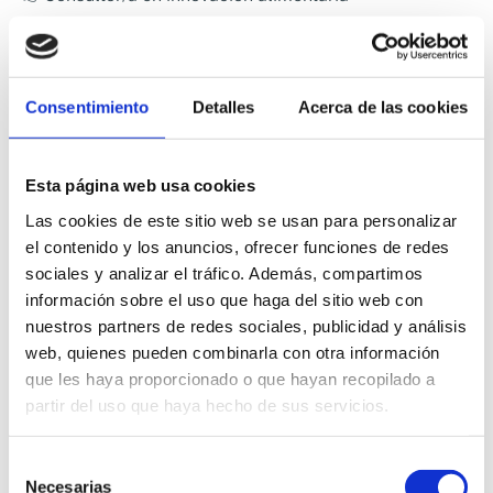
Asesora a las empresas en la formulación de nuevos
productos, mejora de procesos, análisis de viabilidad y
cumplimiento normativo. También acompaña en el
Consentimiento
Detalles
Acerca de las cookies
acceso a ayudas públicas y programas de
financiación para I+D+i
.
Esta página web usa cookies
👉Especialista en certificación y proyectos de I+D+i
Las cookies de este sitio web se usan para personalizar
el contenido y los anuncios, ofrecer funciones de redes
Se encarga de preparar
memorias técnicas,
sociales y analizar el tráfico. Además, compartimos
información sobre el uso que haga del sitio web con
documentación de proyectos, justificación de
nuestros partners de redes sociales, publicidad y análisis
subvenciones y procesos de certificación
bajo normas
web, quienes pueden combinarla con otra información
como UNE 166002 o programas como CDTI, Horizonte
que les haya proporcionado o que hayan recopilado a
Europa o Next Generation EU.
partir del uso que haya hecho de sus servicios.
Selección
Necesarias
de