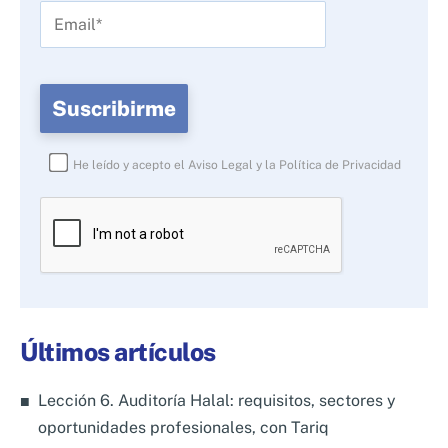
He leído y acepto el
Aviso Legal
y la
Política de Privacidad
Por
favor,
deja
este
campo
Últimos artículos
vacío.
Lección 6. Auditoría Halal: requisitos, sectores y
oportunidades profesionales, con Tariq