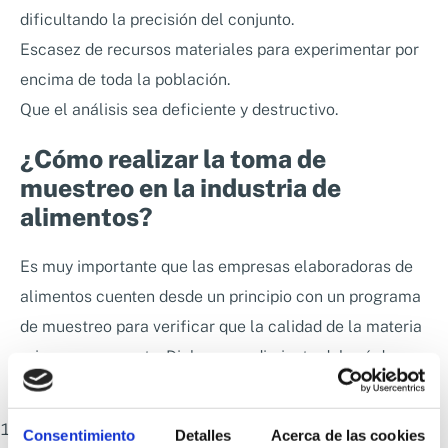
dificultando la precisión del conjunto.
Escasez de recursos materiales para experimentar por
encima de toda la población.
Que el análisis sea deficiente y destructivo.
¿Cómo realizar la toma de
muestreo en la industria de
alimentos?
Es muy importante que las empresas elaboradoras de
alimentos cuenten desde un principio con un programa
de muestreo para verificar que la calidad de la materia
prima sea correcta. Dicho procedimiento deberá de
contar con los siguientes puntos:
Plan de muestreo.
Establecer el tamaño inicial de la
Consentimiento
Detalles
Acerca de las cookies