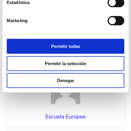
Estadística
condiciones excelentes es una de las metas que se ha
propuesto la
Escuela Europea de Empresa
. Gracias a
Marketing
nuestro proceso de aprendizaje flexible y especializado
formamos a futuros investigadores
dentro del sector
alimenticio. Consulta nuestras
áreas formativas
y elige
Permitir todas
el curso que mejor se adapte a tus necesidades propias
y empresariales.
Permitir la selección
Denegar
Escuela Europea