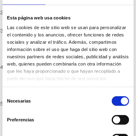
muestra y el criterio de evaluación a implementar.
Método de muestreo.
Buscar que la muestra que se
Esta página web usa cookies
seleccione sea lo más representativa posible.
Las cookies de este sitio web se usan para personalizar
Elementos de Muestreo
. Contar con el material y
el contenido y los anuncios, ofrecer funciones de redes
elementos necesarios para poder seleccionar la
sociales y analizar el tráfico. Además, compartimos
muestra. Seguidamente, se procederá a la preparación
información sobre el uso que haga del sitio web con
nuestros partners de redes sociales, publicidad y análisis
de la muestra.
web, quienes pueden combinarla con otra información
Conservación de la muestra
. Para muestras
que les haya proporcionado o que hayan recopilado a
perecederas, es fundamental que existan congeladores
partir del uso que haya hecho de sus servicios.
y máquinas heladeras para el transporte en las mismas
condiciones que se requieren para su conservación.
Selección
Necesarias
de
Formalización del muestreo
. A través del acta de
consentimiento
Toma de Muestra se identificarán las muestras, las
Preferencias
condiciones de conservación, la técnica utilizada, etc.
Que un producto llegue al establecimiento en