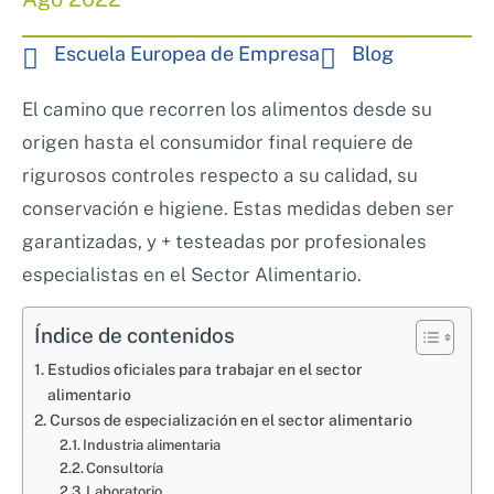
Nosotros
Sistemas de exportación SAE
Escuela Europea de Empresa
Blog
Clientes
Asesoramiento en Normativa Internacional
Consultoría Seguridad Alimentaria
El camino que recorren los alimentos desde su
origen hasta el consumidor final requiere de
rigurosos controles respecto a su calidad, su
conservación e higiene. Estas medidas deben ser
garantizadas, y + testeadas por profesionales
especialistas en el Sector Alimentario.
Índice de contenidos
Estudios oficiales para trabajar en el sector
alimentario
Cursos de especialización en el sector alimentario
Industria alimentaria
Consultoría
Laboratorio