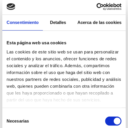
Consultoría
Para la consultoría, es cierto que suelen
Consentimiento
Detalles
Acerca de las cookies
requerirse años de experiencia e incluso, al
contrario que el resto de puestos del sector
alimentario, son más numerosos los compañeros
Esta página web usa cookies
autónomos y freelances que desarrollan su
Las cookies de este sitio web se usan para personalizar
actividad en este área
el contenido y los anuncios, ofrecer funciones de redes
sociales y analizar el tráfico. Además, compartimos
Hay numerosas opciones de consultoría, pues, al
información sobre el uso que haga del sitio web con
final no es más que ayudar a otros departamentos
nuestros partners de redes sociales, publicidad y análisis
web, quienes pueden combinarla con otra información
a conseguir lo que desean a través del
que les haya proporcionado o que hayan recopilado a
conocimiento propio. Entre ellos podemos
partir del uso que haya hecho de sus servicios.
encontrar: consultoría de i+D+I, consultoría en
certificaciones y seguridad alimentaria,
Selección
Necesarias
consultoría sobre laboratorio, consultoría sobre
de