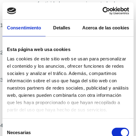
aseguren su efectividad y compromiso en todos los
niveles de la organización:
Liderazgo y comunicación
: La alta dirección debe
Consentimiento
Detalles
Acerca de las cookies
plantear estrategias y mantener la seguridad
alimentaria como una prioridad en la empresa.
Esta página web usa cookies
Alinear la gerencia, los puestos intermedios y los
Las cookies de este sitio web se usan para personalizar
empleados directos
para que todos conozcan su
el contenido y los anuncios, ofrecer funciones de redes
impacto en la seguridad alimentaria.
sociales y analizar el tráfico. Además, compartimos
Definir claramente las responsabilidades de cada
información sobre el uso que haga del sitio web con
nuestros partners de redes sociales, publicidad y análisis
empleado
para que tengan la capacidad de tomar
web, quienes pueden combinarla con otra información
decisiones. La prevención, el control y los
que les haya proporcionado o que hayan recopilado a
procedimientos deben estar descritos en un lenguaje
partir del uso que haya hecho de sus servicios.
comprensible, actualizados y disponibles para todos.
Reconocer los logros de cada empleado
, con dinero,
Selección
Necesarias
de
formación adicional, o simplemente con comentarios