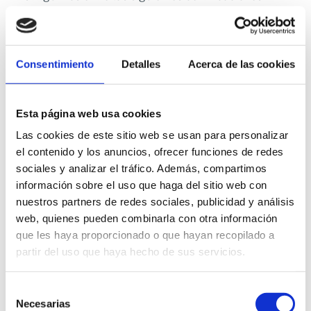
Producto
. Se comprueban los procesos productivos al
igual que las muestras.
Consentimiento
Detalles
Acerca de las cookies
Sistemas de gestión
. Se investigan procesos y formas
de trabajar.
Personas
. Se examina si una persona cumple con el
Esta página web usa cookies
nivel de competencia necesario para realizar
Las cookies de este sitio web se usan para personalizar
determinadas actividades.
el contenido y los anuncios, ofrecer funciones de redes
sociales y analizar el tráfico. Además, compartimos
Al igual que con las acreditaciones, las certificaciones
información sobre el uso que haga del sitio web con
deben de cumplir una serie de factores básicos:
nuestros partners de redes sociales, publicidad y análisis
web, quienes pueden combinarla con otra información
Ser emitidas por una entidad
certificadora
.
que les haya proporcionado o que hayan recopilado a
partir del uso que haya hecho de sus servicios.
Observar
la legislación estipulada
, de cara a que la
certificación sea concedida y aprobada.
Selección
Realizar
auditorías de seguimiento anuales
y de
Necesarias
de