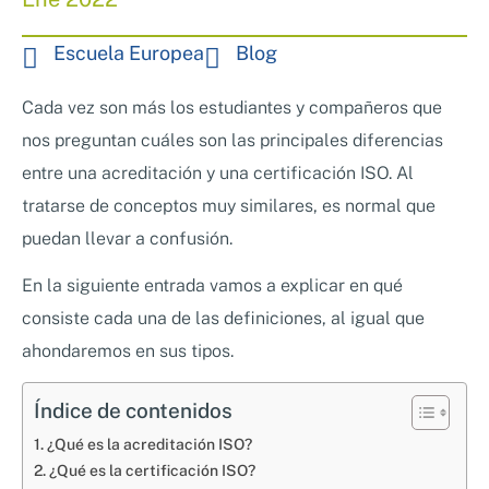
Nosotros
Sistemas de exportación SAE
Escuela Europea
Blog
Clientes
Asesoramiento en Normativa Internacional
Consultoría Seguridad Alimentaria
Cada vez son más los estudiantes y compañeros que
nos preguntan cuáles son las principales diferencias
entre una acreditación y una certificación ISO. Al
tratarse de conceptos muy similares, es normal que
puedan llevar a confusión.
En la siguiente entrada vamos a explicar en qué
consiste cada una de las definiciones, al igual que
ahondaremos en sus tipos.
Índice de contenidos
¿Qué es la acreditación ISO?
¿Qué es la certificación ISO?