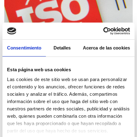
Consentimiento
Detalles
Acerca de las cookies
ISO 17025 ¿Qué es y para qué sirve?
24 SEP 2021
Esta página web usa cookies
La norma ISO/IEC 17025 es una norma desarrollada
Las cookies de este sitio web se usan para personalizar
para que los laboratorios de ensayo y calibración
el contenido y los anuncios, ofrecer funciones de redes
puedan garantizar la fiabilidad de sus resultados
sociales y analizar el tráfico. Además, compartimos
analíticos y su competencia técnica a la hora de
información sobre el uso que haga del sitio web con
realizar los análisis. Fue publicada por la
nuestros partners de redes sociales, publicidad y análisis
web, quienes pueden combinarla con otra información
Organización ...
que les haya proporcionado o que hayan recopilado a
partir del uso que haya hecho de sus servicios.
Leer más