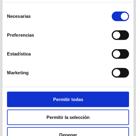
Selección
Necesarias
de
consentimiento
Preferencias
Estadística
Marketing
Control de calidad en el laboratorio
Permitir todas
13 SEP 2021
El control de calidad en el laboratorio alimentario es
un método indispensable para mantener bajo
Permitir la selección
control los procesos, actuar sobre las posibles
deficiencias detectadas y asegurar la precisión de
Denegar