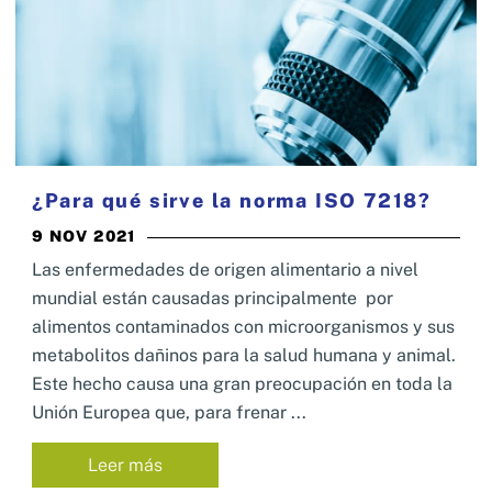
Nosotros
Sistemas de exportación SAE
Clientes
Asesoramiento en Normativa Internacional
Consultoría Seguridad Alimentaria
¿Para qué sirve la norma ISO 7218?
9 NOV 2021
Las enfermedades de origen alimentario a nivel
mundial están causadas principalmente por
alimentos contaminados con microorganismos y sus
metabolitos dañinos para la salud humana y animal.
Este hecho causa una gran preocupación en toda la
Unión Europea que, para frenar ...
Leer más