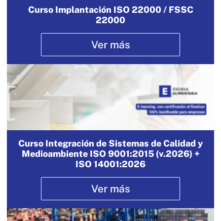
Curso Implantación ISO 22000 / FSSC
Nosotros
Sistemas de exportación SAE
22000
Clientes
Asesoramiento en Normativa Internacional
Ver más
Consultoría Seguridad Alimentaria
Curso Integración de Sistemas de Calidad y
Medioambiente ISO 9001:2015 (v.2026) +
ISO 14001:2026
Ver más