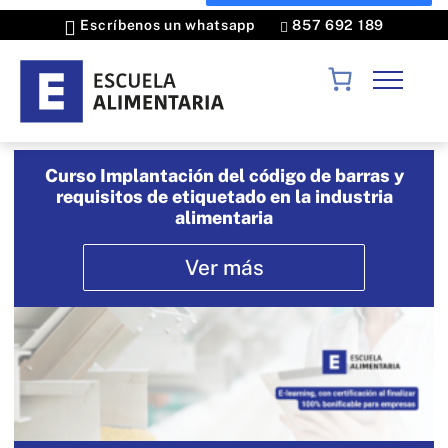
Escríbenos un whatsapp
857 692 189
Cursos
Curso Implantación del código de barras y
Seguridad alimentaria
requisitos de etiquetado en la industria
MÁSTER
alimentaria
Laboratorio
Máster en calidad y seguridad alimentaria |
Industria alimentaria
Formación a Medida
Ver más
Doble titulación Acreditación Universitaria
Sectores alimentarios
Máster Executive en Innovación para la Industria
Consultoría
Alimentaria
Agroalimentaria
Máster en Auditoría y Consultoría
I+D+i
Consultoría IFS
Conócenos
Agroalimentaria
Internacional
Consultoría BRCGS
Expertos
Halal
Laboratorio ISO 17025
Solicita información