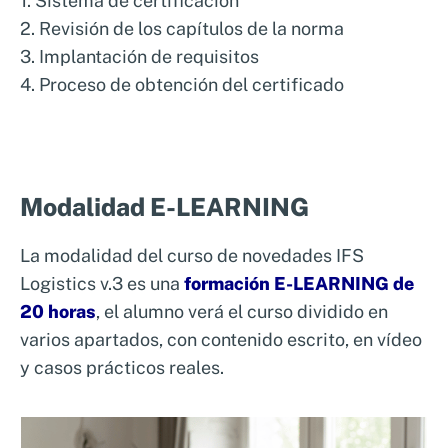
1. Sistema de certificación
los más altos estándares en las actividades
2. Revisión de los capítulos de la norma
logísticas. A lo largo de la formación,
3. Implantación de requisitos
adquirirás el conocimiento necesario para
4. Proceso de obtención del certificado
gestionar los riesgos asociados al transporte
y almacenamiento, asegurando la seguridad y
calidad en cada etapa del proceso logístico.
Fórmate con nuestro Curso en
Modalidad E-LEARNING
IFS Logistics V.3
La modalidad del curso de novedades IFS
Con nuestro curso online, podrás estudiar a tu
Logistics v.3 es una
formación E-LEARNING de
ritmo, profundizando en aspectos clave como
20 horas
, el alumno verá el curso dividido en
la gestión de riesgos, las buenas prácticas de
varios apartados, con contenido escrito, en vídeo
almacenamiento y la correcta manipulación
y casos prácticos reales.
de productos. Al finalizar, estarás preparado
para implementar los estándares IFS