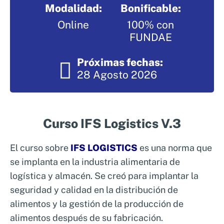
Modalidad:
Bonificable:
Nosotros
Sistemas de exportación SAE
Online
100% con
Clientes
Asesoramiento en Normativa Internacional
FUNDAE
Consultoría Seguridad Alimentaria
Próximas fechas:
28 Agosto 2026
Curso IFS Logistics V.3
El curso sobre
IFS LOGISTICS
es una norma que
se implanta en la industria alimentaria de
logística y almacén. Se creó para implantar la
seguridad y calidad en la distribución de
alimentos y la gestión de la producción de
alimentos después de su fabricación.