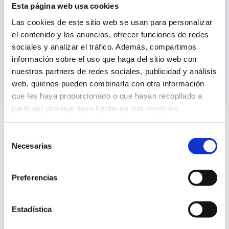
Esta página web usa cookies
Las cookies de este sitio web se usan para personalizar
Técnico o Responsable de calidad.
el contenido y los anuncios, ofrecer funciones de redes
sociales y analizar el tráfico. Además, compartimos
Director o Responsable de Logística.
información sobre el uso que haga del sitio web con
Consultor o Asesor agroalimentario.
nuestros partners de redes sociales, publicidad y análisis
web, quienes pueden combinarla con otra información
que les haya proporcionado o que hayan recopilado a
partir del uso que haya hecho de sus servicios.
Profesorado | Curso IFS Logistics
Selección
Necesarias
V.3
de
consentimiento
Mari Luz Gómez Rey
Preferencias
Auditora y Formadora Food. Consultora
freelance.
Estadística