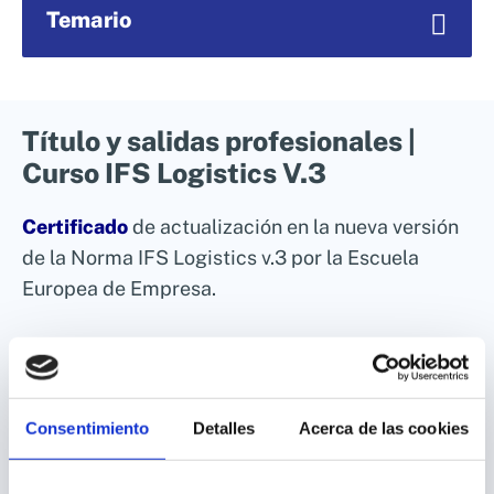
Temario
Título y salidas profesionales |
1. Sistema de certificación
Curso IFS Logistics V.3
2. Revisión de los capítulos de la norma
3. Implantación de requisitos
Certificado
de actualización en la nueva versión
4. Proceso de obtención del certificado
de la Norma IFS Logistics v.3 por la Escuela
Europea de Empresa.
Consentimiento
Detalles
Acerca de las cookies