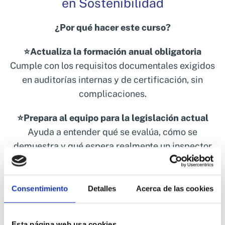
en Sostenibilidad
¿Por qué hacer este curso?
⭐Actualiza la formación anual obligatoria
Cumple con los requisitos documentales exigidos
en auditorías internas y de certificación, sin
complicaciones.
⭐Prepara al equipo para la legislación actual
Ayuda a entender qué se evalúa, cómo se
demuestra y qué espera realmente un inspector
en planta.
⭐Reduce errores y dudas en el día a día
Consentimiento
Detalles
Acerca de las cookies
La formación traduce los requisitos normativos a
un lenguaje práctico, adaptado a la operativa real
Esta página web usa cookies