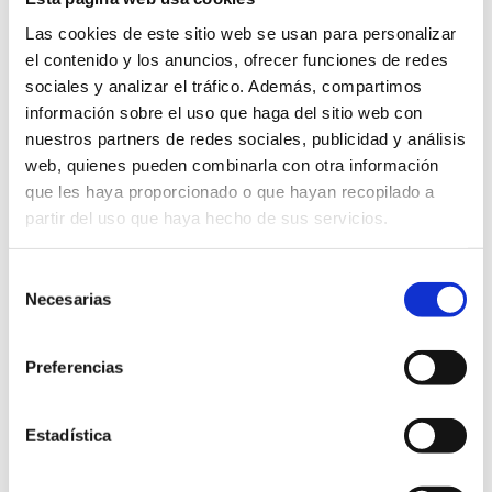
de tu equipo.
Las cookies de este sitio web se usan para personalizar
⭐Refuerza el compromiso del personal con la
el contenido y los anuncios, ofrecer funciones de redes
sostenibilidad
sociales y analizar el tráfico. Además, compartimos
información sobre el uso que haga del sitio web con
No se trata solo de informar: se genera
nuestros partners de redes sociales, publicidad y análisis
conciencia sobre la importancia de aplicar
web, quienes pueden combinarla con otra información
correctamente lo aprendido.
que les haya proporcionado o que hayan recopilado a
partir del uso que haya hecho de sus servicios.
⭐Mejora continua y resultados medibles
Evita desviaciones repetidas, fortalece la cultura
Selección
de seguridad alimentaria y mejora la puntuación
Necesarias
de
en auditoría.
consentimiento
Preferencias
Solicita información
Estadística