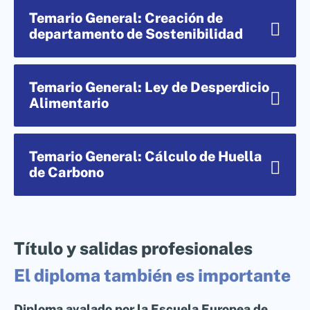
Temario General: Creación de
departamento de Sostenibilidad
Temario General: Ley de Desperdicio
Alimentario
Temario General: Cálculo de Huella
¿Qué significa ser sostenible en la
de Carbono
*Todo el temario es modificable,
industria alimentaria?
adaptable a las necesidades de
Conceptos clave y marcos
cliente.
internacionales (ODS, ESG, economía
circular).
Título y salidas profesionales
*Todo el temario es modificable,
adaptable a las necesidades de
El diploma también es importante
Contexto normativo y estado actual
cliente.
Diagnóstico de sostenibilidad
Ley 7/2022 y marco europeo.
Diploma avalado por la Escuela Europea de