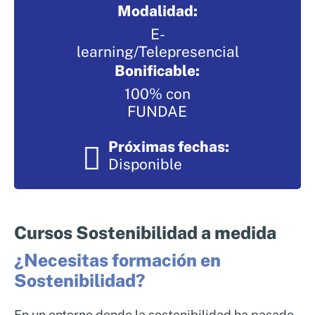
Modalidad:
Nosotros
Sistemas de exportación SAE
E-
Clientes
Asesoramiento en Normativa Internacional
learning/Telepresencial
Consultoría Seguridad Alimentaria
Bonificable:
100% con
FUNDAE
Próximas fechas:
Disponible
Cursos Sostenibilidad a medida
¿Necesitas formación en
Sostenibilidad?
En un entorno donde la sostenibilidad ha pasado