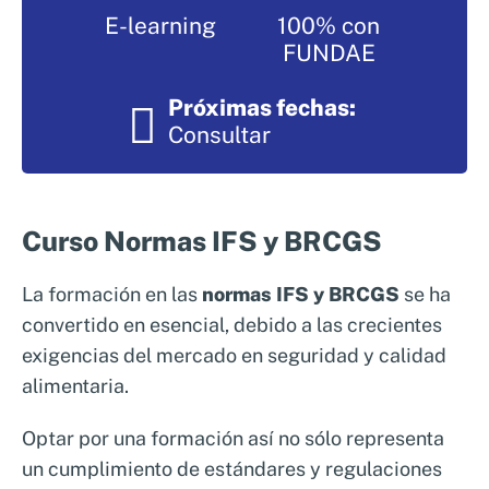
Nosotros
E-learning
100% con
Sistemas de exportación SAE
FUNDAE
Clientes
Asesoramiento en Normativa Internacional
Próximas fechas:
Consultoría Seguridad Alimentaria
Consultar
Curso Normas IFS y BRCGS
La formación en las
normas IFS y BRCGS
se ha
convertido en esencial, debido a las crecientes
exigencias del mercado en seguridad y calidad
alimentaria.
Optar por una formación así no sólo representa
un cumplimiento de estándares y regulaciones