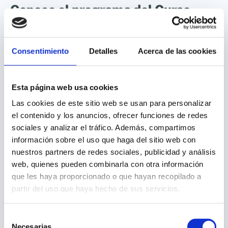
Conoce el programa del Curso
Normas IFS y BRCGS
Consentimiento
Detalles
Acerca de las cookies
Temario del Curso Normas IFS y
BRCGS
Esta página web usa cookies
Las cookies de este sitio web se usan para personalizar
el contenido y los anuncios, ofrecer funciones de redes
Título y salidas profesionales
sociales y analizar el tráfico. Además, compartimos
Curso Normas IFS y BRCGS:
información sobre el uso que haga del sitio web con
nuestros partners de redes sociales, publicidad y análisis
Diploma avalado por la Escuela Europea de
1.-Conociendo los estándares privados
web, quienes pueden combinarla con otra información
Empresa y Escuela Alimentaria, con código de
de Seguridad Alimentaria
que les haya proporcionado o que hayan recopilado a
trazabilidad QR implementado.
Certificado
del
partir del uso que haya hecho de sus servicios.
2.- ¿Qué es GFSI? Diferencias generales
curso
Normativas IFS y BRCGS
por la Escuela
entre las normas IFS y BRCGS.
Europea de Empresa.
Selección
Puntuación
Necesarias