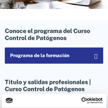
Conoce el programa del Curso
Control de Patógenos
Programa de la formación
Título y salidas profesionales |
Módulo 1:
Conociendo los patógenos de
Curso Control de Patógenos
la Industria Alimentaria.
Título avalado por la
Escuela Europea de
Módulo 2:
Normativa y legislación
Empresa.
Certificado
Experto en Control de
obligatoria y recomendada.