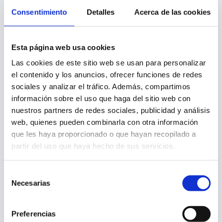
Patógenos.
Consentimiento
Detalles
Acerca de las cookies
Módulo 3:
Caracterización de Productos
Alimentarios para el control
Esta página web usa cookies
microbiológico.
Las cookies de este sitio web se usan para personalizar
Módulo 4:
Técnicas de Laboratorio para
el contenido y los anuncios, ofrecer funciones de redes
sociales y analizar el tráfico. Además, compartimos
Identificación y Cuantificación.
información sobre el uso que haga del sitio web con
nuestros partners de redes sociales, publicidad y análisis
Módulo 5:
Evaluación de la Vida Útil.
web, quienes pueden combinarla con otra información
que les haya proporcionado o que hayan recopilado a
Módulo 6:
Retos en la industria y
Técnico o Responsable de calidad.
partir del uso que haya hecho de sus servicios.
prevención de contaminaciones.
Dirección en laboratorio alimentario.
Módulo 7:
Estrategias de Higiene y
Selección
Dirección del departamento o técnico de
Necesarias
de
laboratorio.
Desinfección para el Control de
consentimiento
Patógenos.
Consultor o Asesor agroalimentario.
Preferencias