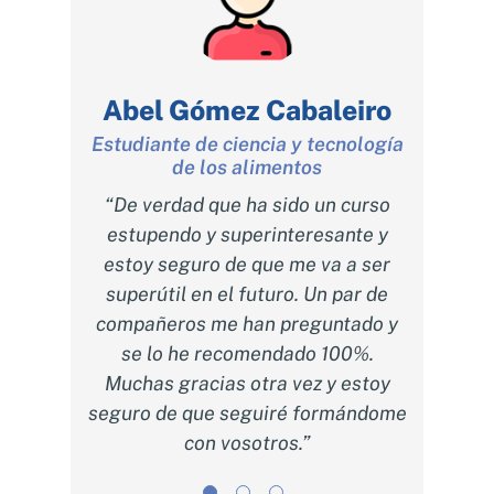
a
Abel Gómez Cabaleiro
Ma
Estudiante de ciencia y tecnología
R
de los alimentos
y
ucción
“De verdad que ha sido un curso
“Creo
estupendo y superinteresante y
dudas
racias
estoy seguro de que me va a ser
de 12 
anera
superútil en el futuro. Un par de
d
 esta
compañeros me han preguntado y
inst
ar a la
se lo he recomendado 100%.
neces
on la
Muchas gracias otra vez y estoy
por
s de
seguro de que seguiré formándome
cons
 los
con vosotros.”
ha sido
 y