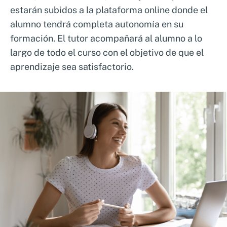
estarán subidos a la plataforma online donde el
Fórmate con nuestro Curso
alumno tendrá completa autonomía en su
Control de Patógenos
formación. El tutor acompañará al alumno a lo
largo de todo el curso con el objetivo de que el
En este curso recibirás formación por parte
aprendizaje sea satisfactorio.
de expertos en este campo, que te guiarán a
través de casos reales y escenarios prácticos,
brindándote las herramientas necesarias
para implementar sistemas de control
efectivos en tu entorno laboral.