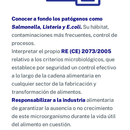
a consumidores como a la reputación de la
empresa.
Conocer a fondo los patógenos como
Curso Listeria
Salmonella, Listeria y E.coli
.
Su hábitat,
contaminaciones más frecuentes, control de
La presencia de Listeria en productos
procesos.
alimenticios representa uno de los mayores
Interpretar el propio
RE (CE) 2073/2005
riesgos para la salud pública, debido a su
relativo a los criterios microbiológicos, que
capacidad para proliferar en condiciones
establece por seguridad un control efectivo
adversas y su resistencia a varios métodos de
a lo largo de la cadena alimentaria en
conservación. La prevención y el control de
cualquier sector de la fabricación y
Listeria son esenciales para cualquier
transformación de alimentos.
empresa del sector, y contar con el
Responsabilizar a la industria
alimentaria
conocimiento adecuado para este patógeno
de garantizar la ausencia o no crecimiento
puede marcar la diferencia entre un producto
de este microorganismo durante la vida útil
seguro y un brote de enfermedad.
del alimento en cuestión.