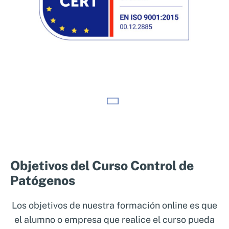
En la industria alimentaria, el control de
patógenos es esencial para garantizar la
seguridad alimentaria y cumplir con las
Objetivos del Curso Control de
normativas internacionales. Los patógenos
Patógenos
son organismos que pueden contaminar los
alimentos, causando enfermedades graves en
Los objetivos de nuestra formación online es que
los consumidores y generando riesgos
el alumno o empresa que realice el curso pueda