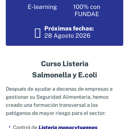
Nosotros
E-learning
100% con
Sistemas de exportación SAE
FUNDAE
Clientes
Asesoramiento en Normativa Internacional
Próximas fechas:
Consultoría Seguridad Alimentaria
28 Agosto 2026
Curso Listeria
Salmonella y E.coli
Después de ayudar a decenas de empresas a
gestionar su Seguridad Alimentaria, hemos
creado una formación transversal a los
patógenos de mayor riesgo para el sector:
Control de
Listeria monocytogenes