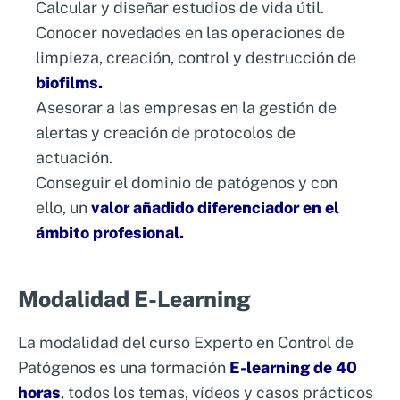
Calcular y diseñar estudios de vida útil.
En nuestra formación sobre el control de
Conocer novedades en las operaciones de
patógenos, dedicamos una parte del temario
limpieza, creación, control y destrucción de
a explicar las mejores prácticas para
biofilms.
detectar, controlar y eliminar este peligroso
Asesorar a las empresas en la gestión de
patógeno. Aprenderás a implementar
alertas y creación de protocolos de
estrategias efectivas de control, desde la
actuación.
vigilancia ambiental hasta la intervención en
Conseguir el dominio de patógenos y con
los puntos críticos de control, asegurando así
ello, un
valor añadido diferenciador en el
la seguridad de los alimentos y el
ámbito profesional.
cumplimiento de las normativas
internacionales.
Modalidad E-Learning
Al igual que con la Listeria, esta formación
incluye apartados específicos en los que se
La modalidad del curso Experto en Control de
tratará en profundidad el control de otros
Patógenos es una formación
E-learning de 40
patógenos como son la
Salmonella y la E.coli
.
horas
, todos los temas, vídeos y casos prácticos