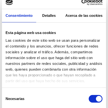
Incubación microbiana
Consentimiento
Detalles
Acerca de las cookies
Durante la incubación, los microorganismos pueden ser
observados y evaluados para determinar su presencia,
Esta página web usa cookies
identidad y/o cantidad. Esta acción permite obtener una
Las cookies de este sitio web se usan para personalizar
cantidad suficiente de microorganismos para realizar
el contenido y los anuncios, ofrecer funciones de redes
pruebas y análisis adicionales, como la identificación
sociales y analizar el tráfico. Además, compartimos
de especies o la evaluación de la actividad metabólica.
información sobre el uso que haga del sitio web con
nuestros partners de redes sociales, publicidad y análisis
La duración de la incubación depende del tipo de
web, quienes pueden combinarla con otra información
microorganismo que se está cultivando, así como del
que les haya proporcionado o que hayan recopilado a
objetivo específico del análisis microbiológico.
partir del uso que haya hecho de sus servicios.
Conteo y resultados de
Selección
microorganismos
Necesarias
de
consentimiento