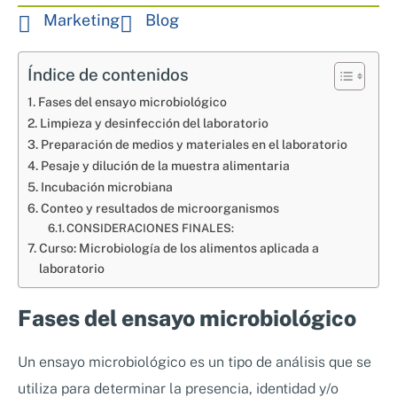
Nosotros
Marketing
Blog
Sistemas de exportación SAE
Clientes
Asesoramiento en Normativa Internacional
Índice de contenidos
Consultoría Seguridad Alimentaria
Fases del ensayo microbiológico
Limpieza y desinfección del laboratorio
Preparación de medios y materiales en el laboratorio
Pesaje y dilución de la muestra alimentaria
Incubación microbiana
Conteo y resultados de microorganismos
CONSIDERACIONES FINALES:
Curso: Microbiología de los alimentos aplicada a
laboratorio
Fases del ensayo microbiológico
Un ensayo microbiológico es un tipo de análisis que se
utiliza para determinar la presencia, identidad y/o