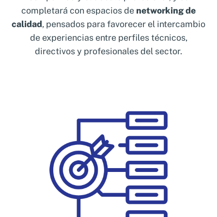
entre profesionales
, creando un espacio de
completará con espacios de
networking de
networking cualificado entre personas del
calidad
, pensados para favorecer el intercambio
ámbito técnico, directivo y de gestión.
de experiencias entre perfiles técnicos,
directivos y profesionales del sector.
Impulsar una cultura de mejora
continua
, orientada a la toma de decisiones
informadas y alineadas con los retos reales
del sector.