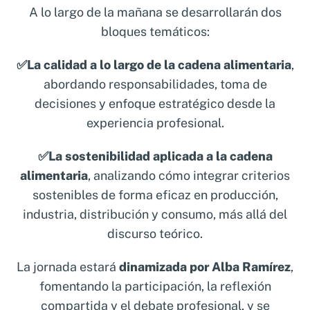
toma de decisiones en entornos complejos.
A lo largo de la mañana se desarrollarán dos
Clarificar el papel de la sostenibilidad en
bloques temáticos:
la cadena agroalimentaria
, diferenciando
✅La calidad a lo largo de la cadena alimentaria
,
entre enfoque normativo, expectativas del
abordando responsabilidades, toma de
mercado y aplicación real en la industria.
decisiones y enfoque estratégico desde la
Conectar calidad y sostenibilidad con la
experiencia profesional.
competitividad empresarial
, abordando
cómo estos pilares influyen en reputación,
✅La sostenibilidad aplicada a la cadena
acceso a mercados y confianza del
alimentaria
, analizando cómo integrar criterios
consumidor.
sostenibles de forma eficaz en producción,
industria, distribución y consumo, más allá del
Fomentar el pensamiento crítico y la
discurso teórico.
reflexión profesional
, generando debate
sobre los retos actuales y futuros del sector
La jornada estará
dinamizada por Alba Ramírez
,
agroalimentario.
fomentando la participación, la reflexión
Facilitar el intercambio de experiencias
compartida y el debate profesional, y se