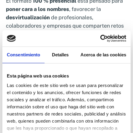
El formato
100 % presencial
está pensado para
poner cara a los nombres
, favorecer la
desvirtualización
de profesionales,
colaboradores y empresas que comparten retos
comunes, y crear un espacio real de
conversación, intercambio y conexión de valor.
Consentimiento
Detalles
Acerca de las cookies
Se fomentará activamente:
➡️El
conocimiento mutuo entre profesionales
Esta página web usa cookies
del sector
, más allá del contacto digital.
Las cookies de este sitio web se usan para personalizar
el contenido y los anuncios, ofrecer funciones de redes
➡️El
encuentro entre empresas, colaboradores,
sociales y analizar el tráfico. Además, compartimos
consultores y perfiles técnicos y directivos
,
información sobre el uso que haga del sitio web con
generando sinergias reales.
nuestros partners de redes sociales, publicidad y análisis
web, quienes pueden combinarla con otra información
➡️La
colaboración entre distintos eslabones de
que les haya proporcionado o que hayan recopilado a
la cadena agroalimentaria
, desde una