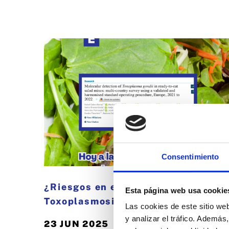
Consentimiento
¿Riesgos en ensaladas de bolsa?
Esta página web usa cookie
Toxoplasmosis y Embarazo
Las cookies de este sitio we
y analizar el tráfico. Ademá
23 JUN 2025