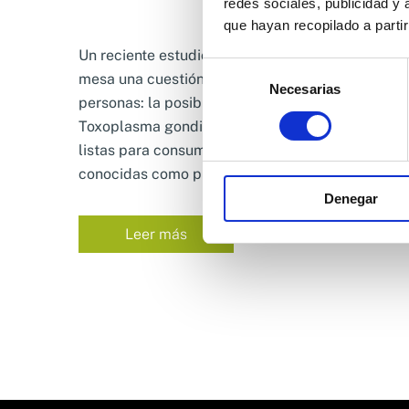
redes sociales, publicidad y
que hayan recopilado a parti
Un reciente estudio europeo ha puesto sobre la
Selección
mesa una cuestión que preocupa a muchas
Necesarias
de
personas: la posible presencia del parásito
consentimiento
Toxoplasma gondii en las ensaladas de bolsa
listas para consumir. Este tipo de ensaladas,
conocidas como productos de cuarta ...
Denegar
Leer más