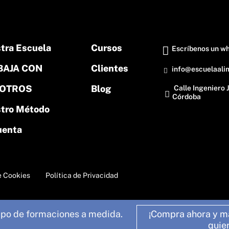
tra Escuela
Cursos
Escríbenos un w
BAJA CON
Clientes
info@escuelaali
OTROS
Blog
Calle Ingeniero 
Córdoba
tro Método
uenta
e Cookies
Política de Privacidad
ipo de formaciones a medida.
¡Compra ahora y m
quie